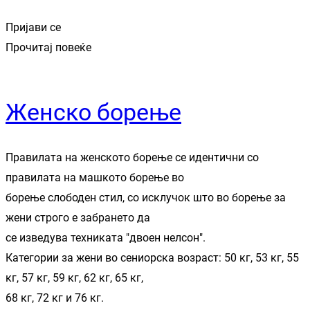
Пријави се
Прочитај повеќе
Женско борење
Правилата на женското борење се идентични со
правилата на машкото борење во
борење слободен стил, со исклучок што во борење за
жени строго е забрането да
се изведува техниката "двоен нелсон".
Категории за жени во сениорска возраст: 50 кг, 53 кг, 55
кг, 57 кг, 59 кг, 62 кг, 65 кг,
68 кг, 72 кг и 76 кг.