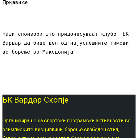
Пријави се
Наши спонзори што придонесуваат клубот БК 
Вардар да биде дел од најуспешните тимови 
во борење во Македонија
БК Вардар Скопје
Организирање на спортски програмски активности во
олимписките дисциплини, борење слободен стил,