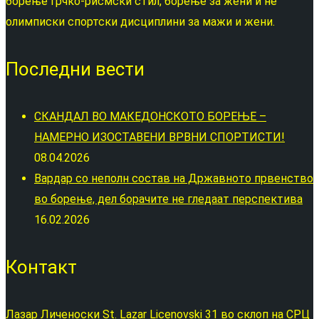
борење грчко-рисмски стил, борење за жени и не
олимписки спортски дисциплини за мажи и жени.
Последни вести
СКАНДАЛ ВО МАКЕДОНСКОТО БОРЕЊЕ –
НАМЕРНО ИЗОСТАВЕНИ ВРВНИ СПОРТИСТИ!
08.04.2026
Вардар со неполн состав на Државното првенство
во борење, дел борачите не гледаат перспектива
16.02.2026
Контакт
Лазар Личеноски St. Lazar Licenovski 31 во склоп на СРЦ