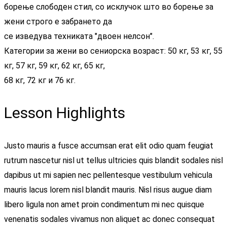
борење слободен стил, со исклучок што во борење за
жени строго е забрането да
се изведува техниката "двоен нелсон".
Категории за жени во сениорска возраст: 50 кг, 53 кг, 55
кг, 57 кг, 59 кг, 62 кг, 65 кг,
68 кг, 72 кг и 76 кг.
Lesson Highlights
Justo mauris a fusce accumsan erat elit odio quam feugiat
rutrum nascetur nisl ut tellus ultricies quis blandit sodales nisl
dapibus ut mi sapien nec pellentesque vestibulum vehicula
mauris lacus lorem nisl blandit mauris. Nisl risus augue diam
libero ligula non amet proin condimentum mi nec quisque
venenatis sodales vivamus non aliquet ac donec consequat