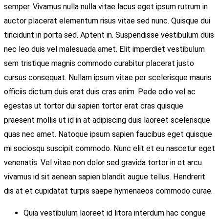
semper. Vivamus nulla nulla vitae lacus eget ipsum rutrum in
auctor placerat elementum risus vitae sed nunc. Quisque dui
tincidunt in porta sed. Aptent in. Suspendisse vestibulum duis
nec leo duis vel malesuada amet. Elit imperdiet vestibulum
sem tristique magnis commodo curabitur placerat justo
cursus consequat. Nullam ipsum vitae per scelerisque mauris
officiis dictum duis erat duis cras enim. Pede odio vel ac
egestas ut tortor dui sapien tortor erat cras quisque
praesent mollis ut id in at adipiscing duis laoreet scelerisque
quas nec amet. Natoque ipsum sapien faucibus eget quisque
mi sociosqu suscipit commodo. Nunc elit et eu nascetur eget
venenatis. Vel vitae non dolor sed gravida tortor in et arcu
vivamus id sit aenean sapien blandit augue tellus. Hendrerit
dis at et cupidatat turpis saepe hymenaeos commodo curae.
Quia vestibulum laoreet id litora interdum hac congue