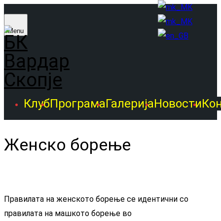
Menu
Клуб
Програма
Галерија
Новости
Ко
Женско борење
Правилата на женското борење се идентични со
правилата на машкото борење во