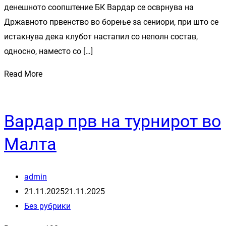
денешното соопштение БК Вардар се осврнува на
Државното првенство во борење за сениори, при што се
истакнува дека клубот настапил со неполн состав,
односно, наместо со […]
Read More
Вардар прв на турнирот во
Малта
admin
21.11.2025
21.11.2025
Без рубрики