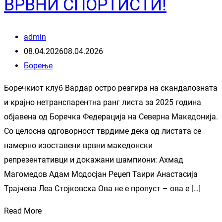
ВРВНИ СПОРТИСТИ!
admin
08.04.2026
08.04.2026
Борење
Боречкиот клуб Вардар остро реагира на скандалозната
и крајно нетранспарентна ранг листа за 2025 година
објавена од Боречка Федерација на Северна Македонија.
Со целосна одговорност тврдиме дека од листата се
намерно изоставени врвни македонски
репрезентативци и докажани шампиони: Ахмад
Магомедов Адам Модосјан Реџеп Таири Анастасија
Трајчева Леа Стојковска Ова не е пропуст – ова е […]
Read More