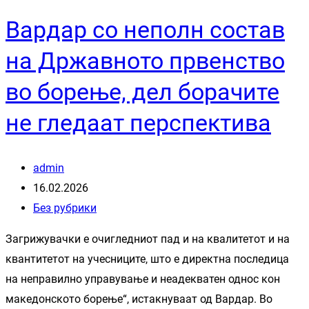
Вардар со неполн состав
на Државното првенство
во борење, дел борачите
не гледаат перспектива
admin
16.02.2026
Без рубрики
Загрижувачки е очигледниот пад и на квалитетот и на
квантитетот на учесниците, што е директна последица
на неправилно управување и неадекватен однос кон
македонското борење“, истакнуваат од Вардар. Во