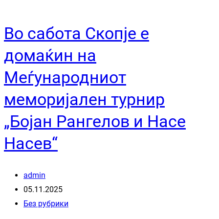
Во сабота Скопје е
домаќин на
Меѓународниот
меморијален турнир
„Бојан Рангелов и Насе
Насев“
admin
05.11.2025
Без рубрики