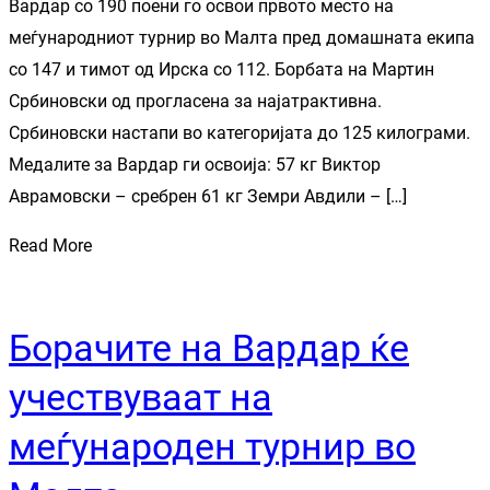
Вардар со 190 поени го освои првото место на
меѓународниот турнир во Малта пред домашната екипа
со 147 и тимот од Ирска со 112. Борбата на Мартин
Србиновски од прогласена за најатрактивна.
Србиновски настапи во категоријата до 125 килограми.
Медалите за Вардар ги освоија: 57 кг Виктор
Аврамовски – сребрен 61 кг Земри Авдили – […]
Read More
Борачите на Вардар ќе
учествуваат на
меѓународен турнир во