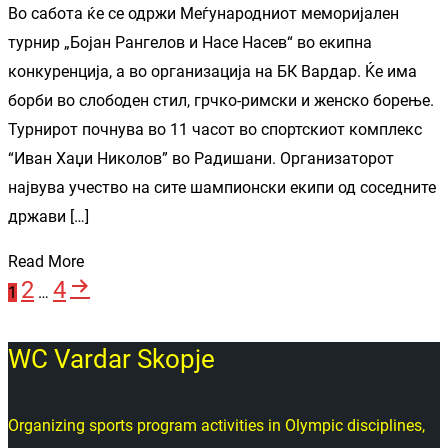
Во сабота ќе се одржи Меѓународниот меморијален
турнир „Бојан Рангелов и Насе Насев“ во екипна
конкуренција, а во организација на БК Вардар. Ќе има
борби во слободен стил, грчко-римски и женско борење.
Турнирот почнува во 11 часот во спортскиот комплекс
“Иван Хаџи Николов” во Радишани. Организаторот
највува учество на сите шампионски екипи од соседните
држави […]
Read More
Page
Page
Next
2
4
Posts
Page
1
…
page
pagination
WC Vardar Skopje
Organizing sports program activities in Olympic disciplines,