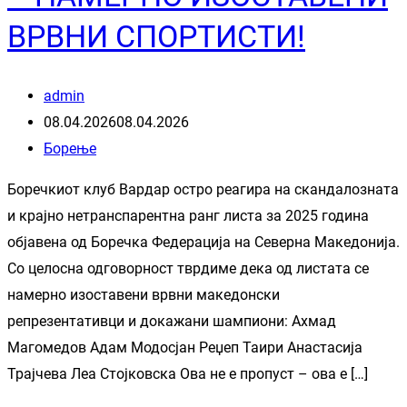
ВРВНИ СПОРТИСТИ!
admin
08.04.2026
08.04.2026
Борење
Боречкиот клуб Вардар остро реагира на скандалозната
и крајно нетранспарентна ранг листа за 2025 година
објавена од Боречка Федерација на Северна Македонија.
Со целосна одговорност тврдиме дека од листата се
намерно изоставени врвни македонски
репрезентативци и докажани шампиони: Ахмад
Магомедов Адам Модосјан Реџеп Таири Анастасија
Трајчева Леа Стојковска Ова не е пропуст – ова е […]