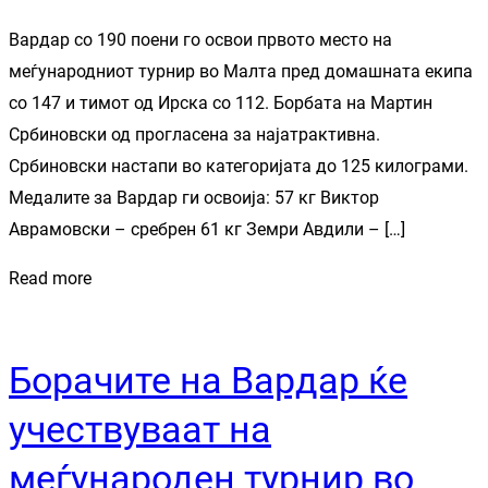
Вардар со 190 поени го освои првото место на
меѓународниот турнир во Малта пред домашната екипа
со 147 и тимот од Ирска со 112. Борбата на Мартин
Србиновски од прогласена за најатрактивна.
Србиновски настапи во категоријата до 125 килограми.
Медалите за Вардар ги освоија: 57 кг Виктор
Аврамовски – сребрен 61 кг Земри Авдили – […]
Read more
Борачите на Вардар ќе
учествуваат на
меѓународен турнир во