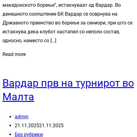
македонското борење“, истакнуваат од Вардар. Во
денешното соопштение БК Вардар се осврнува на
Државното првенство во борење за сениори, при што се
истакнува дека клубот настапил со неполн состав,
односно, наместо со […]
Read more
Вардар прв на турнирот во
Малта
admin
21.11.2025
21.11.2025
Без рубрики