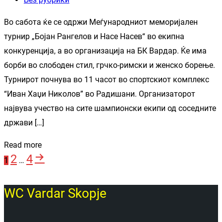
Во сабота ќе се одржи Меѓународниот меморијален
турнир „Бојан Рангелов и Насе Насев“ во екипна
конкуренција, а во организација на БК Вардар. Ќе има
борби во слободен стил, грчко-римски и женско борење.
Турнирот почнува во 11 часот во спортскиот комплекс
“Иван Хаџи Николов” во Радишани. Организаторот
највува учество на сите шампионски екипи од соседните
држави […]
Read more
Page
Page
Next
2
4
Posts
Page
1
…
page
pagination
WC Vardar Skopje