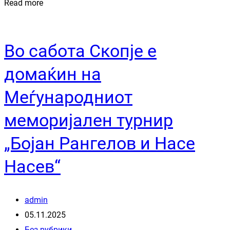
Read more
Во сабота Скопје е
домаќин на
Меѓународниот
меморијален турнир
„Бојан Рангелов и Насе
Насев“
admin
05.11.2025
Без рубрики