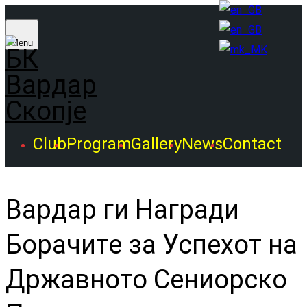
Menu
Club
Program
Gallery
News
Contact
Вардар ги Награди
Борачите за Успехот на
Државното Сениорско