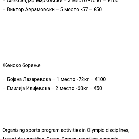
– Александар Марковски – 3 место -70 кг – €100
– Виктор Аврамовски – 5 место -57 – €50
Женско борење:
– Бојана Лазаревска – 1 место -72кг – €100
– Емилија Илијевска – 2 место -68кг – €50
Organizing sports program activities in Olympic disciplines,