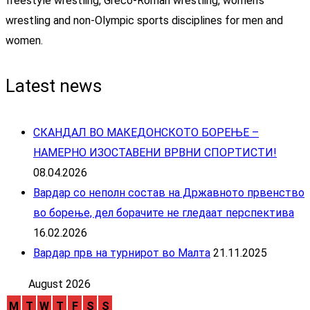
freestyle wrestling, Greco-Roman wrestling, women's
wrestling and non-Olympic sports disciplines for men and
women.
Latest news
СКАНДАЛ ВО МАКЕДОНСКОТО БОРЕЊЕ –
НАМЕРНО ИЗОСТАВЕНИ ВРВНИ СПОРТИСТИ!
08.04.2026
Вардар со неполн состав на Државното првенство
во борење, дел борачите не гледаат перспектива
16.02.2026
Вардар прв на турнирот во Малта
21.11.2025
August 2026
M
T
W
T
F
S
S