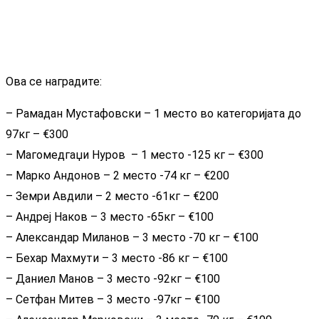
Ова се наградите:
– Рамадан Мустафовски – 1 место во категоријата до
97кг – €300
– Магомедгаџи Нуров – 1 место -125 кг – €300
– Марко Андонов – 2 место -74 кг – €200
– Земри Авдили – 2 место -61кг – €200
– Андреј Наков – 3 место -65кг – €100
– Александар Миланов – 3 место -70 кг – €100
– Бехар Махмути – 3 место -86 кг – €100
– Даниел Манов – 3 место -92кг – €100
– Сетфан Митев – 3 место -97кг – €100