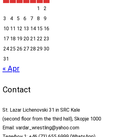
1
2
3
4
5
6
7
8
9
10
11
12
13
14
15
16
17
18
19
20
21
22
23
24
25
26
27
28
29
30
31
« Apr
Contact
St. Lazar Lichenovski 31 in SRC Kale
(second floor from the third hall), Skopje 1000
Email: vardar_wrestling@yahoo.com
Телефон 1: +46 (73) 655 6999 (WhatsApp)