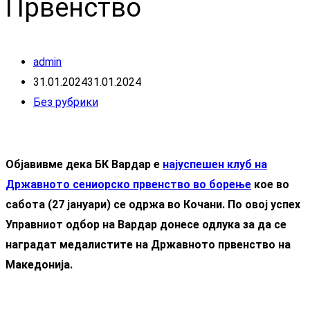
Првенство
admin
31.01.2024
31.01.2024
Без рубрики
Објавивме дека БК Вардар е
најуспешен клуб на
Државното сениорско првенство во борење
кое во
сабота (27 јануари) се одржа во Кочани. По овој успех
Управниот одбор на Вардар донесе одлука за да се
наградат медалистите на Државното првенство на
Македонија.