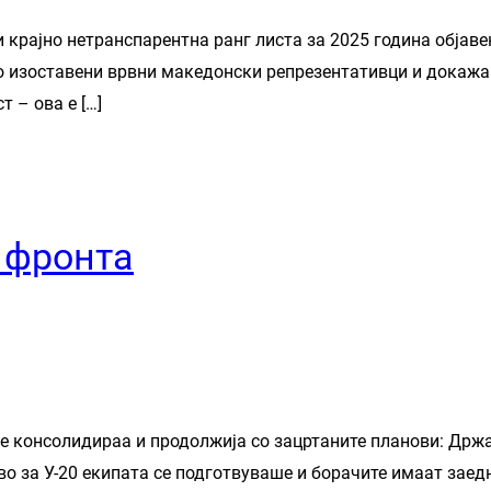
 крајно нетранспарентна ранг листа за 2025 година објав
но изоставени врвни македонски репрезентативци и дока
т – ова е […]
 фронта
 се консолидираа и продолжија со зацртаните планови: Држ
о за У-20 екипата се подготвуваше и борачите имаат заед