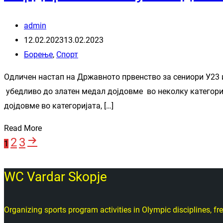
admin
12.02.2023
13.02.2023
Борење
,
Спорт
Одличен настап на Државното првенство за сениори У23 
убедливо до златен медал дојдовме во неколку категории
дојдовме во категоријата, […]
Read More
Page
Page
Next
2
3
Posts
Page
1
page
pagination
WC Vardar Skopje
Organizing sports program activities in Olympic disciplines, 