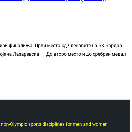
тири финалиња. Први места од членовите на БК Бардар
) Бојана Лазаревска До второ место и до сребрен медал
nd non-Olympic sports disciplines for men and women.