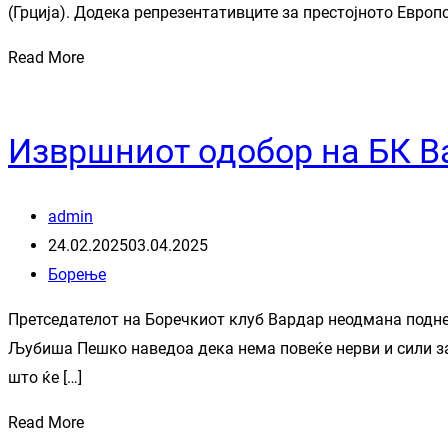
(Грција). Додека репрезентативците за престојното Европ
Read More
Извршниот одобор на БК В
admin
24.02.2025
03.04.2025
Борење
Претседателот на Боречкиот клуб Вардар неодмана поднес
Љубиша Пешко наведоа дека нема повеќе нерви и сили за
што ќе […]
Read More