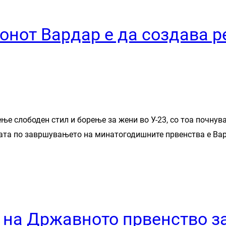
онот Вардар е да создава 
ње слободен стил и борење за жени во У-23, со тоа почну
та по завршувањето на минатогодишните првенства е Варда
на Државното првенство за