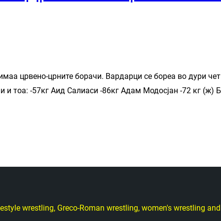
имаа црвено-црните борачи. Вардарци се бореа во дури че
 и тоа: -57кг Аид Салиаси -86кг Адам Модосјан -72 кг (ж
freestyle wrestling, Greco-Roman wrestling, women's wrestling a