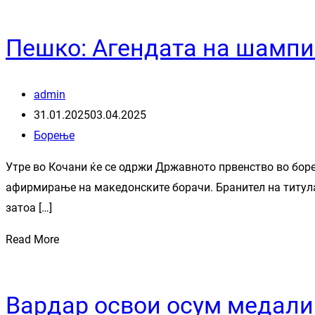
Пешко: Агендата на шампи
admin
31.01.2025
03.04.2025
Борење
Утре во Кочани ќе се одржи Државното првенство во боре
афирмирање на македонските борачи. Бранител на титула
затоа […]
Read More
Вардар освои осум медали 