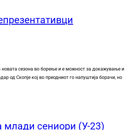
репрезентативци
ва новата сезона во борење и е можност за докажување и
р од Скопје кој во преодниот го напуштија борачи, но
 млади сениори (У-23)