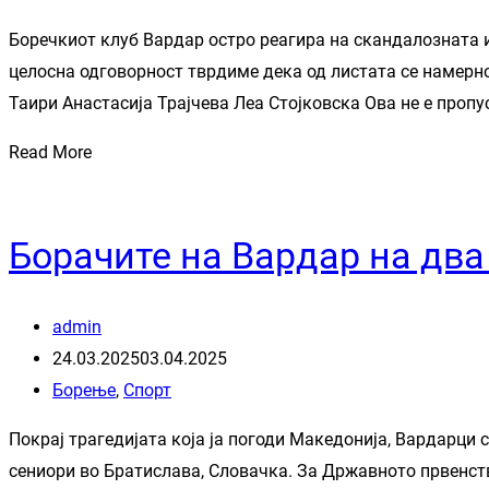
Боречкиот клуб Вардар остро реагира на скандалозната и
целосна одговорност тврдиме дека од листата се намер
Таири Анастасија Трајчева Леа Стојковска Ова не е пропус
Read More
Борачите на Вардар на два
admin
24.03.2025
03.04.2025
Борење
,
Спорт
Покрај трагедијата која ја погоди Македонија, Вардарци
сениори во Братислава, Словачка. За Државното првенств