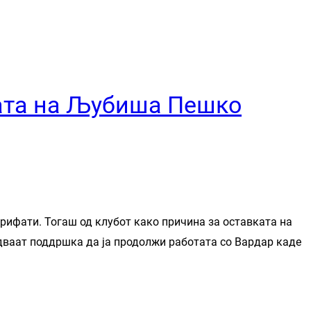
ката на Љубиша Пешко
прифати. Тогаш од клубот како причина за оставката на
дваат поддршка да ја продолжи работата со Вардар каде