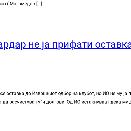
ско ( Магомедов […]
ардар не ја прифати остав
е оставка до Извршниот одбор на клубот, но ИО не му ја 
 да расчистува туѓи долгови. Од ИО истакнуваат дека му 