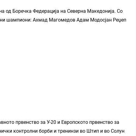
ена од Боречка Федерација на Северна Македонија. Со
жани шампиони: Ахмад Магомедов Адам Модосјан Реџеп
авното првенство за У-20 и Европското првенство за
нички контролни борби и тренинзи во Штип и во Солун