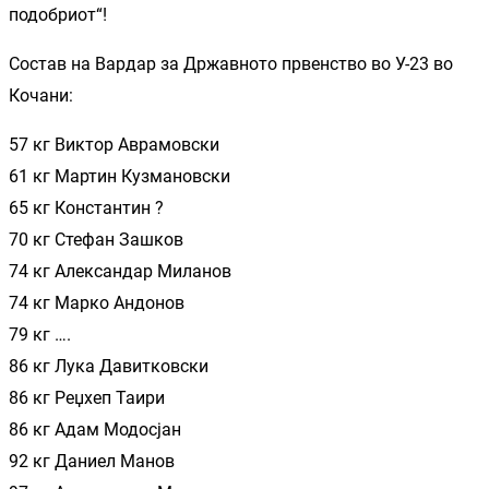
подобриот“!
Состав на Вардар за Државното првенство во У-23 во
Кочани:
57 кг Виктор Аврамовски
61 кг Мартин Кузмановски
65 кг Константин ?
70 кг Стефан Зашков
74 кг Александар Миланов
74 кг Марко Андонов
79 кг ….
86 кг Лука Давитковски
86 кг Реџхеп Таири
86 кг Адам Модосјан
92 кг Даниел Манов