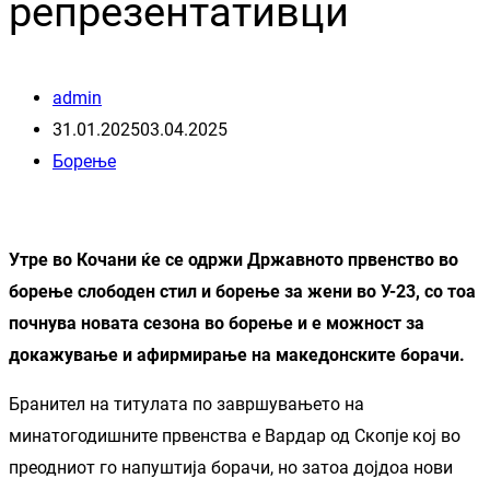
репрезентативци
admin
31.01.2025
03.04.2025
Борење
Утре во Кочани ќе се одржи Државното првенство во
борење слободен стил и борење за жени во У-23, со тоа
почнува новата сезона во борење и е можност за
докажување и афирмирање на македонските борачи.
Бранител на титулата по завршувањето на
минатогодишните првенства е Вардар од Скопје кој во
преодниот го напуштија борачи, но затоа дојдоа нови