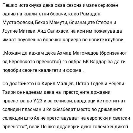
Пешко истакнува дека оваа сезона имале сериозен
одлив на квалитетни борачи, како Рамадан
Мустафовски, Бехар Мамути, близнаците Стефан и
Љупче Митеви, Аид Салихаси, на кои им пожелува да
имаат поуспешна боречка кариера во новите клубови.
„Можам да кажам дека Ахмад Магомедов (бронзениот
од Европското првенство) го одбра БК Вардар за да ги
подобри своите квалитети и форма .
Со доаѓањето на Кирил Малцев, Петар Тодев и Реџепи
Таири се надевам дека на престојните државни
првенства во У-23 и за сениори, вардарци ќе постигнат
солиден пласман и ќе обезбедат место во државните
селекции што ќе не претставуваат на европски и светски
првенства“, вели Пешко додавајќи дека голем хендикеп