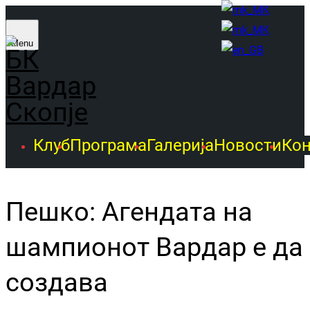
Menu
Клуб
Програма
Галерија
Новости
Кон
Пешко: Агендата на
шампионот Вардар е да
создава