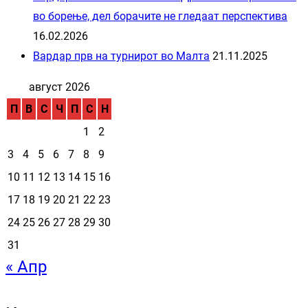
во борење, дел борачите не гледаат перспектива
16.02.2026
Вардар прв на турнирот во Малта
21.11.2025
август 2026
П
В
С
Ч
П
С
Н
1
2
3
4
5
6
7
8
9
10
11
12
13
14
15
16
17
18
19
20
21
22
23
24
25
26
27
28
29
30
31
« Апр