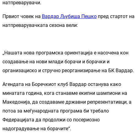
натпреварувачи.
Првиот човек на
Вардар Љубиша Пешко
пред стартот на
натпреварувачката сезона вели:
„Нашата нова програмска ориентација е насочена кон
создавање на нови млади борачи и борачки и
организациско и стручно реорганизирање на БК Вардар.
Агендата на Боречкиот клуб Вардар останува како
минатата година, кога станавме екипни шампиони на
Македонија, да создаваме државни репрезентативци, а
потоа за меѓународната програма би требало
Федерацијата да продолжи со посериозно
надоградување на борачите“.