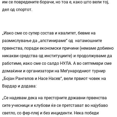
им се повредените борачи, но тоа е, како што вели тој,
дел од спортот.
„Иако сме со супер состав и квалитет, бевме на
размислување да „апстинираме“ од натамошните
првенства, поради економски причини (немаме добиено
никакви средства од институциите) и продолжуваме да
работиме, иако сме со салдо НУЛА. А во септември сме
домаќини и организатори на Меѓународниот турнир
„Бојан Рангелов и Насе Насев“, вели првиот човек на
Вардар и додава:
„Се надевам дека на престојните државни првенства
сите учесници и клубови ќе се претстават во најубаво
светло, со фер-плеј и без инциденти. Нека победи