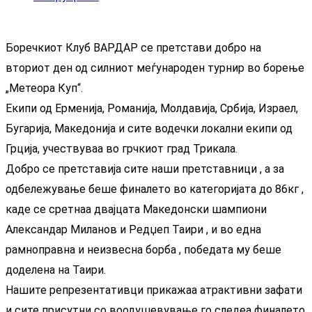
Боречкиот Клуб ВАРДАР се претстави добро на
вториот ден од силниот меѓународен турнир во борење
„Метеора Куп“.
Екипи од Ерменија, Романија, Молдавија, Србија, Израел,
Бугарија, Македонија и сите водечки локални екипи од
Грција, учествуваа во грчкиот град Трикала.
Добро се претставија сите наши претставници , а за
одбележување беше финалето во категоријата до 86кг ,
каде се сретнаа двајцата Македонски шампиони
Александар Миланов и Редџеп Таири , и во една
рамноправна и неизвесна борба , победата му беше
доделена на Таири.
Нашите репрезентативци прикажаа атрактивни зафати
и сите присутни со воодушевување го следеа финалето