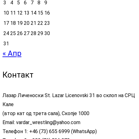
3
4
5
6
7
8
9
10
11
12
13
14
15
16
17
18
19
20
21
22
23
24
25
26
27
28
29
30
31
« Апр
Контакт
Лазар Личеноски St. Lazar Licenovski 31 во склоп на СРЦ
Кале
(втор кат од трета сала), Скопје 1000
Email: vardar_wrestling@yahoo.com
Телефон 1: +46 (73) 655 6999 (WhatsApp)