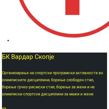
БК Вардар Скопје
Организирање на спортски програмски активности во
олимписките дисциплини, борење слободен стил,
борење грчко-рисмски стил, борење за жени и не
олимписки спортски дисциплини за мажи и жени.