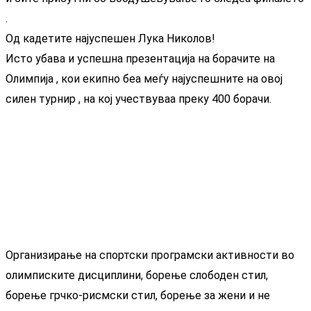
.
Од кадетите најуспешен Лука Николов!
Исто убава и успешна презентација на борачите на
Олимпија , кои екипно беа меѓу најуспешните на овој
силен турнир , на кој учествуваа преку 400 борачи.
Организирање на спортски програмски активности во
олимписките дисциплини, борење слободен стил,
борење грчко-рисмски стил, борење за жени и не